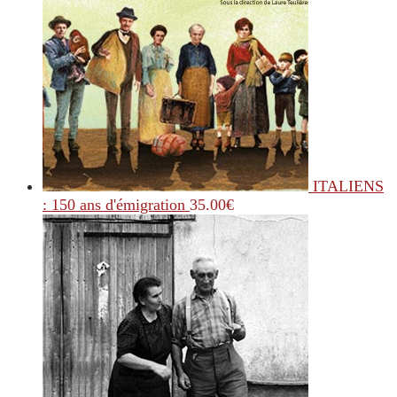
ITALIENS
: 150 ans d'émigration
35.00
€