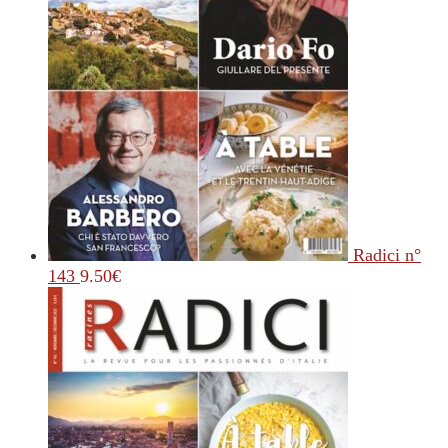
Radici n°
143
9.50
€