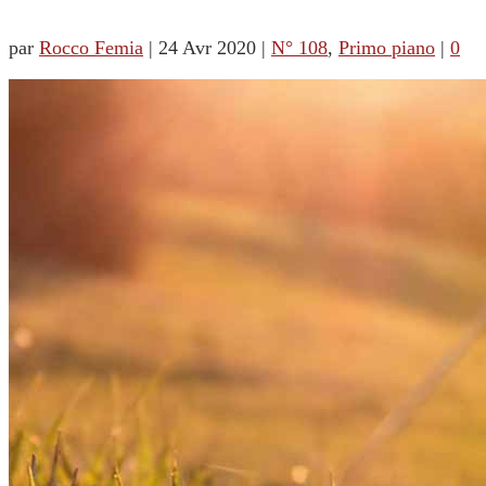
par
Rocco Femia
|
24 Avr 2020
|
N° 108
,
Primo piano
|
0