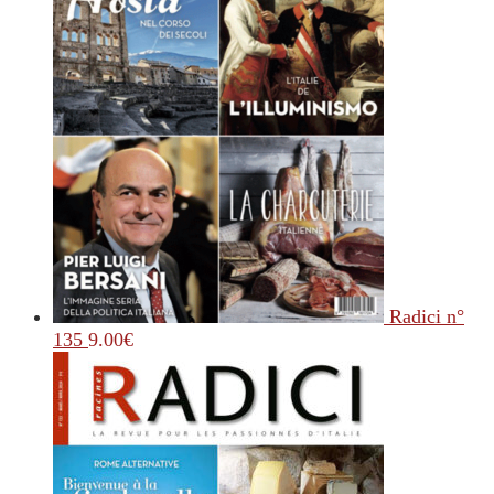
Radici n°
135
9.00
€