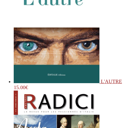
L'AUTRE
15.00
€