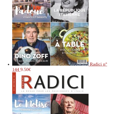
Radici n°
144
9.50
€