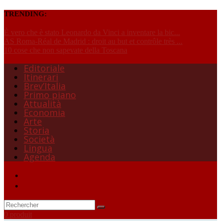
TRENDING:
È vero che è stato Leonardo da Vinci a inventare la bic...
AS Roma-Réal de Madrid : droit au but et contrôle très ...
10 cose che non sapevate della Toscana
Editoriale
Itinerari
Brev’Italia
Primo piano
Attualità
Economia
Arte
Storia
Società
Lingua
Agenda
0 produit