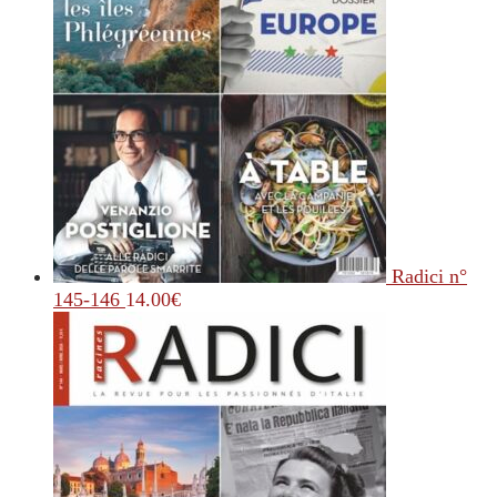
Radici n°
145-146
14.00
€