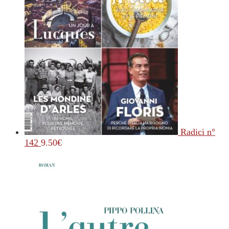
Radici n°
142
9.50
€