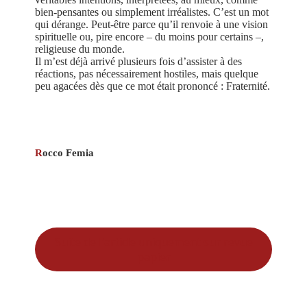
bien-pensantes ou simplement irréalistes. C’est un mot
qui dérange. Peut-être parce qu’il renvoie à une vision
spirituelle ou, pire encore – du moins pour certains –,
religieuse du monde.
Il m’est déjà arrivé plusieurs fois d’assister à des
réactions, pas nécessairement hostiles, mais quelque
peu agacées dès que ce mot était prononcé : Fraternité.
R
occo Femia
Suite de l'article uniquement sur revue
papier