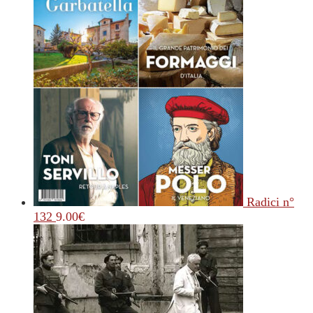
Radici n°
132
9.00
€