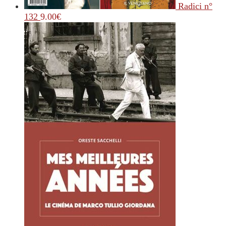
Radici n°
132
9.00
€