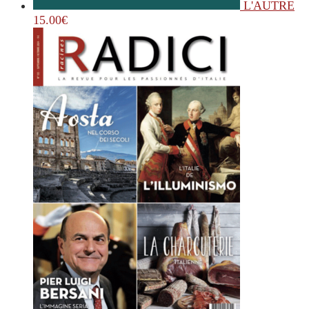
L'AUTRE
15.00
€