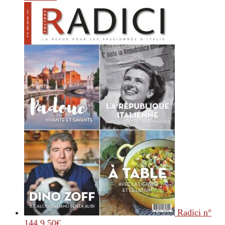
Radici n°
144
9.50
€