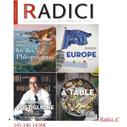
Radici n°
145-146
14.00
€