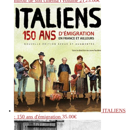
miroir de son cinéma (Volume 2)
25.00
€
ITALIENS
: 150 ans d'émigration
35.00
€