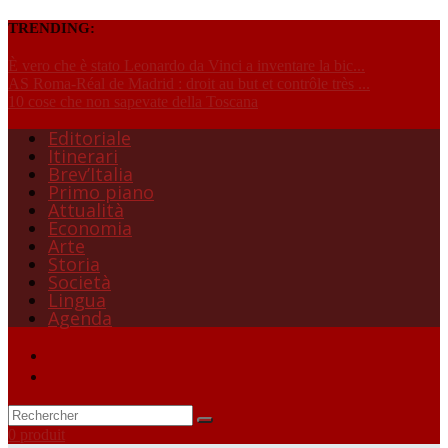
TRENDING:
È vero che è stato Leonardo da Vinci a inventare la bic...
AS Roma-Réal de Madrid : droit au but et contrôle très ...
10 cose che non sapevate della Toscana
Editoriale
Itinerari
Brev’Italia
Primo piano
Attualità
Economia
Arte
Storia
Società
Lingua
Agenda
0 produit