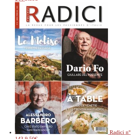
Radici n°
143
9.50
€