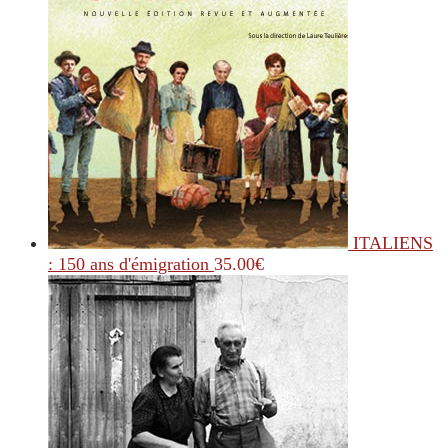
ITALIENS
: 150 ans d'émigration
35.00
€