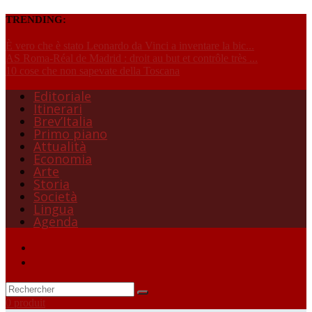
TRENDING:
È vero che è stato Leonardo da Vinci a inventare la bic...
AS Roma-Réal de Madrid : droit au but et contrôle très ...
10 cose che non sapevate della Toscana
Editoriale
Itinerari
Brev’Italia
Primo piano
Attualità
Economia
Arte
Storia
Società
Lingua
Agenda
0 produit