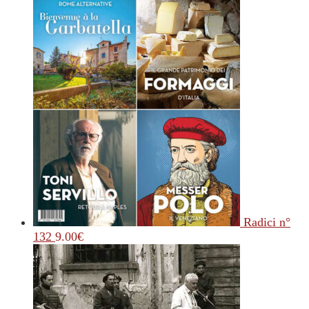
Radici n°
132
9.00
€