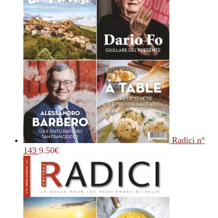
Radici n°
143
9.50
€