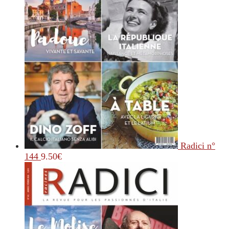
Radici n°
144
9.50
€