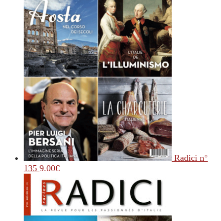
Radici n°
135
9.00
€