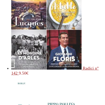
Radici n°
142
9.50
€