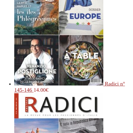
Radici n°
145-146
14.00
€