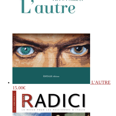
L'AUTRE
15.00
€