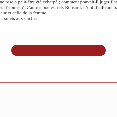
e rose a peut-être été écharpé ; comment pouvait-il juger fla
nies d’épines ? D’autres poètes, tels Ronsard, n’ont d’ailleurs pa
leur et celle de la femme.
t sujets aux clichés.
Suite de l'article uniquement sur revue papier