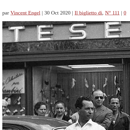
par
Vincent Engel
|
30 Oct 2020
|
Il biglietto di
,
N° 111
|
0