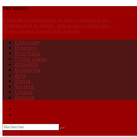
TRENDING:
È vero che è stato Leonardo da Vinci a inventare la bic...
AS Roma-Réal de Madrid : droit au but et contrôle très ...
10 cose che non sapevate della Toscana
Editoriale
Itinerari
Brev’Italia
Primo piano
Attualità
Economia
Arte
Storia
Società
Lingua
Agenda
0 produit