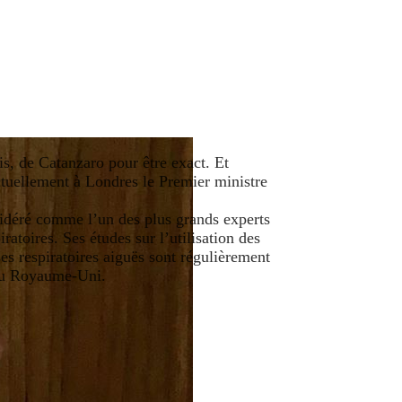
s, de Catanzaro pour être exact. Et
actuellement à Londres le Premier ministre
idéré comme l’un des plus grands experts
iratoires. Ses études sur l’utilisation des
ises respiratoires aiguës sont régulièrement
 du Royaume-Uni.