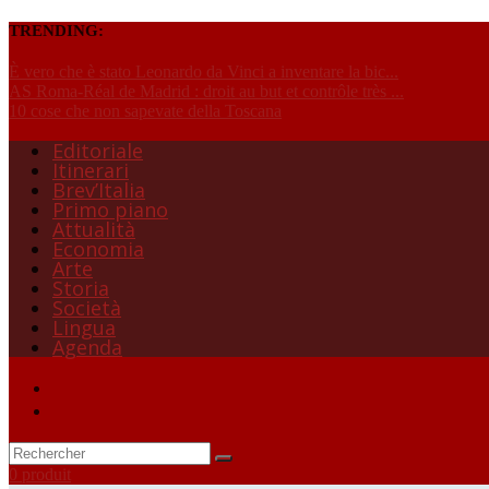
TRENDING:
È vero che è stato Leonardo da Vinci a inventare la bic...
AS Roma-Réal de Madrid : droit au but et contrôle très ...
10 cose che non sapevate della Toscana
Editoriale
Itinerari
Brev’Italia
Primo piano
Attualità
Economia
Arte
Storia
Società
Lingua
Agenda
0 produit