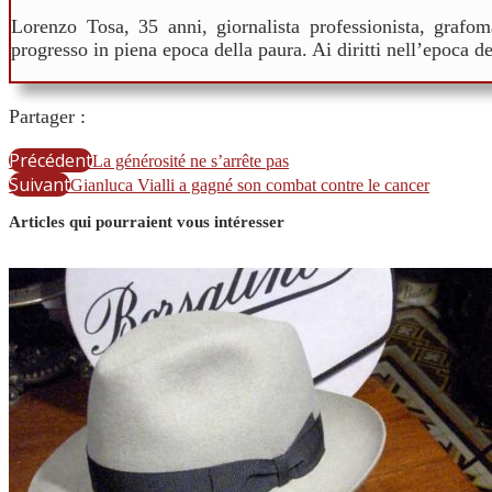
Lorenzo Tosa, 35 anni, giornalista professionista, grafom
progresso in piena epoca della paura. Ai diritti nell’epoca d
Partager :
Précédent
La générosité ne s’arrête pas
Suivant
Gianluca Vialli a gagné son combat contre le cancer
Articles qui pourraient vous intéresser