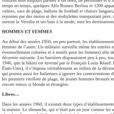
voitures sont toujours pleines à ras bord, de personnes et d’
temps en temps, quelques Alfa Romeo Berlina et 1200 apparais
valises, sacs de plage, ballons de football et chaises longues
rejointes par des motos et des mobylettes transportant père, 
surtout la Versilia et ses bars à la mode, sont les destination
HOMMES ET FEMMES
Au début des années 1950, un peu partout, les établissement
femmes de l’autre. Un militaire surveille même les entrées e
éventuellement colorées et à motifs pour les femmes) afin d
décennie suivante. Les barrières disparaissent peu à peu, tou
1946, que le bikini est inventé par le Français Louis Réard.
États-Unis), il s’imposa véritablement au milieu de la décenn
qui poussa aussi les Italiennes à ignorer les contraventions 
les premiers
vitelloni
de plage, de jeunes hommes bronzés et s
encore mieux si blonde et étrangère.
Libres…
Dans les années 1960, il existait deux types d’établissements,
la maison. Le dimanche, qui n’était pas un jour comme les au