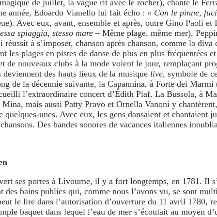
magique de juillet, la vague rit avec le rocher), chante le Fe
ême année, Edoardo Vianello lui fait écho :
« Con le pinne, fuc
leue). Avec eux, avant, ensemble et après, outre Gino Paoli et
tessa spiaggia, stesso mare
– Même plage, même mer), Peppin
i réussit à s’imposer, chanson après chanson, comme la diva 
ent les plages en pistes de danse de plus en plus fréquentées e
 et de nouveaux clubs à la mode voient le jour, remplaçant pr
 deviennent des hauts lieux de la musique
live
, symbole de ce
g de la décennie suivante, la Capannina, à Forte dei Marmi (
ccueilli l’extraordinaire concert d’Édith Piaf. La Bussola, à M
 Mina, mais aussi Patty Pravo et Ornella Vanoni y chantèrent
e quelques-unes. Avec eux, les gens dansaient et chantaient ju
 chansons. Des bandes sonores de vacances italiennes inoublia
en
vert ses portes à Livourne, il y a fort longtemps, en 1781. Il 
ent des bains publics qui, comme nous l’avons vu, se sont multi
ut le lire dans l’autorisation d’ouverture du 11 avril 1780, r
simple baquet dans lequel l’eau de mer s’écoulait au moyen d’