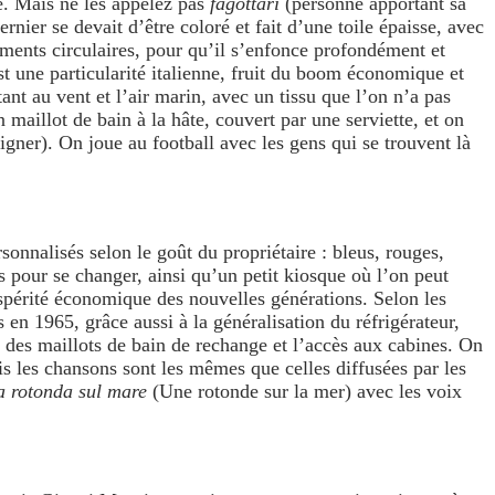
ge. Mais ne les appelez pas
fagottari
(personne apportant sa
rnier se devait d’être coloré et fait d’une toile épaisse, avec
ements circulaires, pour qu’il s’enfonce profondément et
est une particularité italienne, fruit du boom économique et
stant au vent et l’air marin, avec un tissu que l’on n’a pas
n maillot de bain à la hâte, couvert par une serviette, et on
igner). On joue au football avec les gens qui se trouvent là
rsonnalisés selon le goût du propriétaire : bleus, rouges,
s pour se changer, ainsi qu’un petit kiosque où l’on peut
ospérité économique des nouvelles générations. Selon les
 en 1965, grâce aussi à la généralisation du réfrigérateur,
es, des maillots de bain de rechange et l’accès aux cabines. On
is les chansons sont les mêmes que celles diffusées par les
 rotonda sul mare
(Une rotonde sur la mer) avec les voix