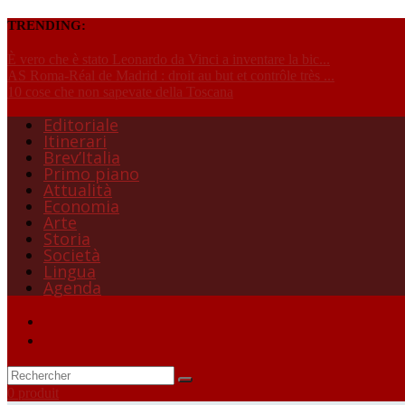
TRENDING:
È vero che è stato Leonardo da Vinci a inventare la bic...
AS Roma-Réal de Madrid : droit au but et contrôle très ...
10 cose che non sapevate della Toscana
Editoriale
Itinerari
Brev’Italia
Primo piano
Attualità
Economia
Arte
Storia
Società
Lingua
Agenda
0 produit