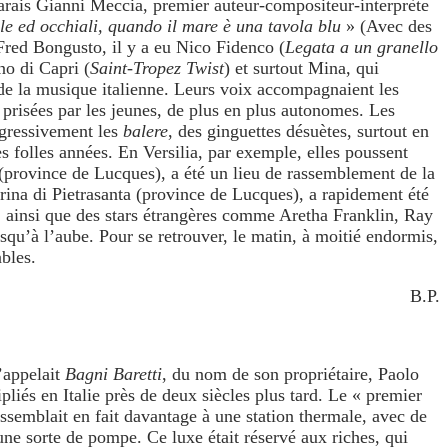
rrarais Gianni Meccia, premier auteur-compositeur-interprète
ile ed occhiali, quando il mare è una tavola blu
» (Avec des
 Fred Bongusto, il y a eu Nico Fidenco (
Legata a un granello
o di Capri (
Saint-Tropez Twist
) et surtout Mina, qui
de la musique italienne. Leurs voix accompagnaient les
t prisées par les jeunes, de plus en plus autonomes. Les
ogressivement les
balere
, des ginguettes désuètes, surtout en
s folles années. En Versilia, par exemple, elles poussent
province de Lucques), a été un lieu de rassemblement de la
arina di Pietrasanta (province de Lucques), a rapidement été
, ainsi que des stars étrangères comme Aretha Franklin, Ray
squ’à l’aube. Pour se retrouver, le matin, à moitié endormis,
bles.
B.P.
s’appelait
Bagni Baretti
, du nom de son propriétaire, Paolo
pliés en Italie près de deux siècles plus tard. Le « premier
essemblait en fait davantage à une station thermale, avec de
une sorte de pompe. Ce luxe était réservé aux riches, qui