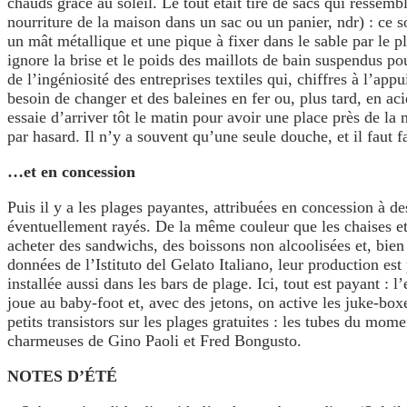
chauds grâce au soleil. Le tout était tiré de sacs qui resse
nourriture de la maison dans un sac ou un panier, ndr) : ce so
un mât métallique et une pique à fixer dans le sable par le 
ignore la brise et le poids des maillots de bain suspendus po
de l’ingéniosité des entreprises textiles qui, chiffres à l’appu
besoin de changer et des baleines en fer ou, plus tard, en aci
essaie d’arriver tôt le matin pour avoir une place près de la
par hasard. Il n’y a souvent qu’une seule douche, et il faut f
…et en concession
Puis il y a les plages payantes, attribuées en concession à des
éventuellement rayés. De la même couleur que les chaises et, 
acheter des sandwichs, des boissons non alcoolisées et, bien
données de l’Istituto del Gelato Italiano, leur production es
installée aussi dans les bars de plage. Ici, tout est payant :
joue au baby-foot et, avec des jetons, on active les juke-bo
petits transistors sur les plages gratuites : les tubes du mom
charmeuses de Gino Paoli et Fred Bongusto.
NOTES D’ÉTÉ