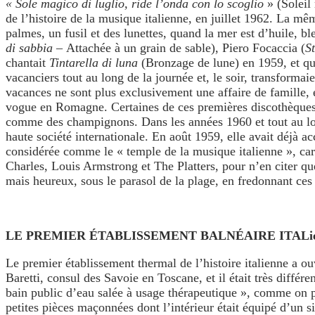
« Sole magico di luglio, ride l’onda con lo scoglio
» (Soleil 
de l’histoire de la musique italienne, en juillet 1962. La m
palmes, un fusil et des lunettes, quand la mer est d’huile, b
di sabbia –
Attachée à un grain de sable), Piero Focaccia (
S
chantait
Tintarella di luna
(Bronzage de lune) en 1959, et qu
vacanciers tout au long de la journée et, le soir, transformai
vacances ne sont plus exclusivement une affaire de famille,
vogue en Romagne. Certaines de ces premières discothèques
comme des champignons. Dans les années 1960 et tout au lon
haute société internationale. En août 1959, elle avait déjà a
considérée comme le « temple de la musique italienne », car
Charles, Louis Armstrong et The Platters, pour n’en citer qu
mais heureux, sous le parasol de la plage, en fredonnant ces
LE PREMIER ÉTABLISSEMENT BALNÉAIRE ITALi
Le premier établissement thermal de l’histoire italienne a ou
Baretti, consul des Savoie en Toscane, et il était très différ
bain public d’eau salée à usage thérapeutique », comme on pe
petites pièces maçonnées dont l’intérieur était équipé d’un 