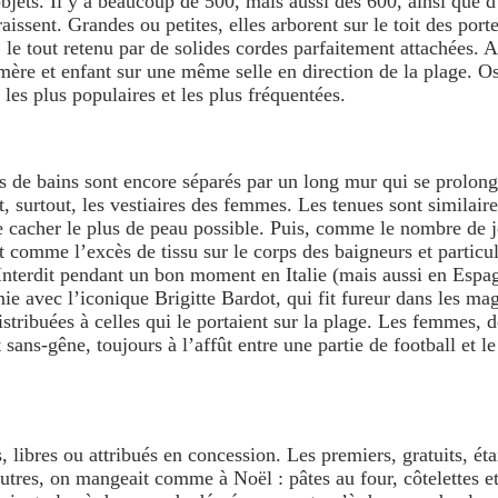
objets. Il y a beaucoup de 500, mais aussi des 600, ainsi que d
sent. Grandes ou petites, elles arborent sur le toit des port
, le tout retenu par de solides cordes parfaitement attachées. 
mère et enfant sur une même selle en direction de la plage. Os
s les plus populaires et les plus fréquentées.
s de bains sont encore séparés par un long mur qui se prolong
t, surtout, les vestiaires des femmes. Les tenues sont similai
e cacher le plus de peau possible. Puis, comme le nombre de j
t comme l’excès de tissu sur le corps des baigneurs et particu
 Interdit pendant un bon moment en Italie (mais aussi en Espag
ie avec l’iconique Brigitte Bardot, qui fit fureur dans les ma
distribuées à celles qui le portaient sur la plage. Les femmes
ans-gêne, toujours à l’affût entre une partie de football et l
 libres ou attribués en concession. Les premiers, gratuits, éta
tres, on mangeait comme à Noël : pâtes au four, côtelettes et