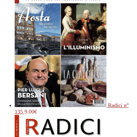
Radici n°
135
9.00
€