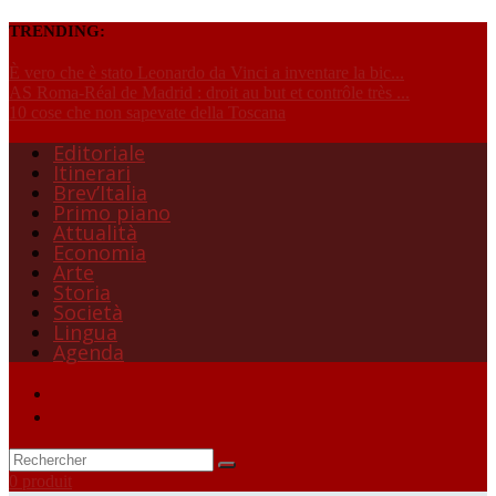
TRENDING:
È vero che è stato Leonardo da Vinci a inventare la bic...
AS Roma-Réal de Madrid : droit au but et contrôle très ...
10 cose che non sapevate della Toscana
Editoriale
Itinerari
Brev’Italia
Primo piano
Attualità
Economia
Arte
Storia
Società
Lingua
Agenda
0 produit