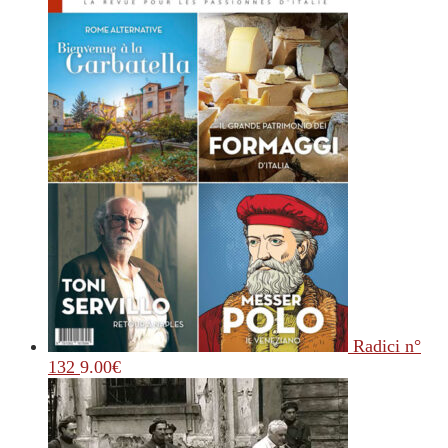
Radici n°
132
9.00
€