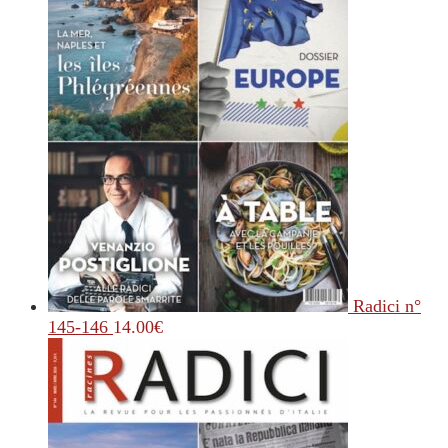
Radici n°
145-146
14.00
€