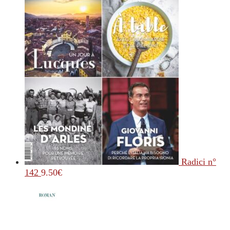
Radici n°
142
9.50
€