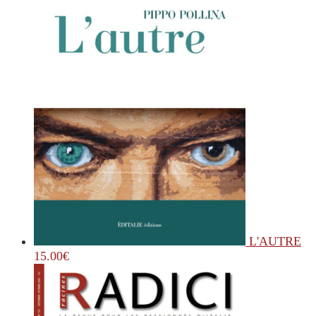
L'AUTRE
15.00
€