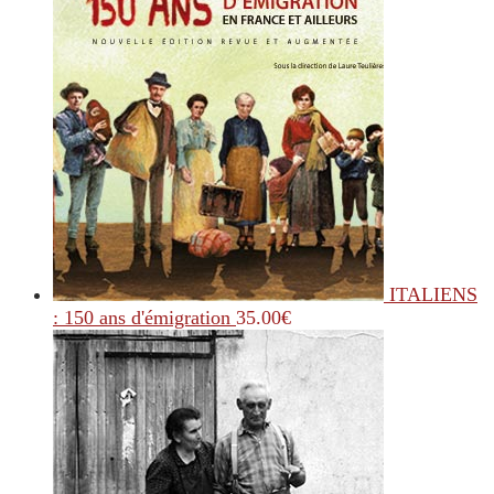
ITALIENS
: 150 ans d'émigration
35.00
€