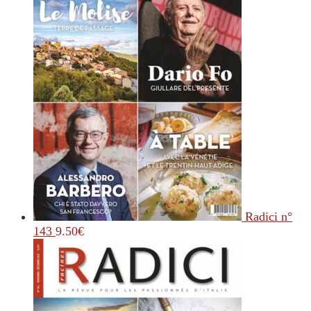
Radici n°
143
9.50
€