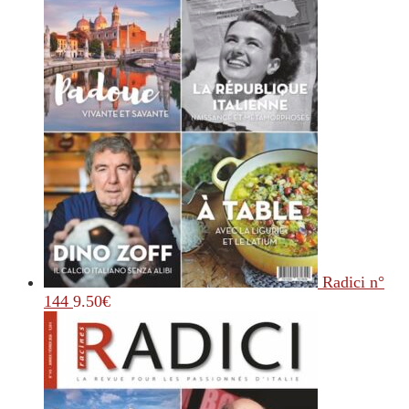
Radici n°
144
9.50
€