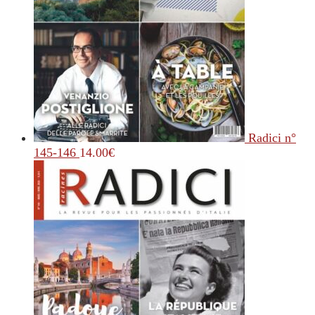
Radici n°
145-146
14.00
€