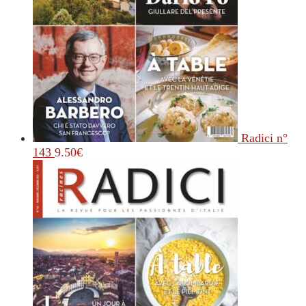
Radici n°
143
9.50
€