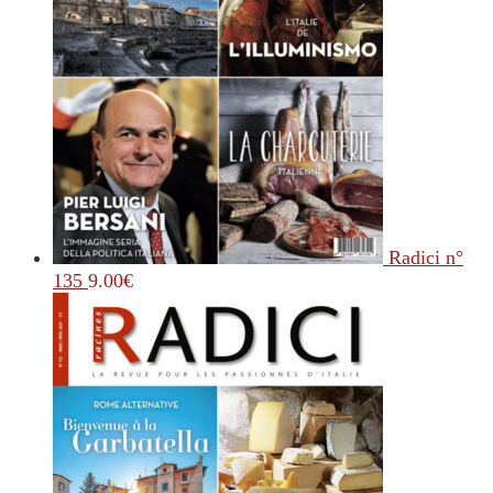
Radici n°
135
9.00
€