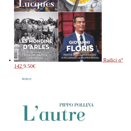
Radici n°
142
9.50
€