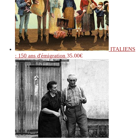
ITALIENS
: 150 ans d'émigration
35.00
€