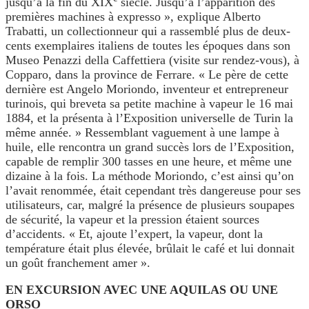
jusqu’à la fin du XIX
siècle. Jusqu’à l’apparition des
premières machines à expresso », explique Alberto
Trabatti, un collectionneur qui a rassemblé plus de deux-
cents exemplaires italiens de toutes les époques dans son
Museo Penazzi della Caffettiera (visite sur rendez-vous), à
Copparo, dans la province de Ferrare. « Le père de cette
dernière est Angelo Moriondo, inventeur et entrepreneur
turinois, qui breveta sa petite machine à vapeur le 16 mai
1884, et la présenta à l’Exposition universelle de Turin la
même année. » Ressemblant vaguement à une lampe à
huile, elle rencontra un grand succès lors de l’Exposition,
capable de remplir 300 tasses en une heure, et même une
dizaine à la fois. La méthode Moriondo, c’est ainsi qu’on
l’avait renommée, était cependant très dangereuse pour ses
utilisateurs, car, malgré la présence de plusieurs soupapes
de sécurité, la vapeur et la pression étaient sources
d’accidents. « Et, ajoute l’expert, la vapeur, dont la
température était plus élevée, brûlait le café et lui donnait
un goût franchement amer ».
EN EXCURSION AVEC UNE AQUILAS OU UNE
ORSO