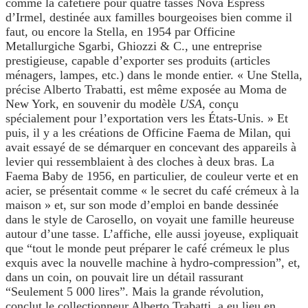
comme la cafetière pour quatre tasses Nova Espress
d’Irmel, destinée aux familles bourgeoises bien comme il
faut, ou encore la Stella, en 1954 par Officine
Metallurgiche Sgarbi, Ghiozzi & C., une entreprise
prestigieuse, capable d’exporter ses produits (articles
ménagers, lampes, etc.) dans le monde entier. « Une Stella,
précise Alberto Trabatti, est même exposée au Moma de
New York, en souvenir du modèle
USA
, conçu
spécialement pour l’exportation vers les États-Unis. » Et
puis, il y a les créations de Officine Faema de Milan, qui
avait essayé de se démarquer en concevant des appareils à
levier qui ressemblaient à des cloches à deux bras. La
Faema Baby de 1956, en particulier, de couleur verte et en
acier, se présentait comme « le secret du café crémeux à la
maison » et, sur son mode d’emploi en bande dessinée
dans le style de Carosello, on voyait une famille heureuse
autour d’une tasse. L’affiche, elle aussi joyeuse, expliquait
que “tout le monde peut préparer le café crémeux le plus
exquis avec la nouvelle machine à hydro-compression”, et,
dans un coin, on pouvait lire un détail rassurant
“Seulement 5 000 lires”. Mais la grande révolution,
conclut le collectionneur Alberto Trabatti, a eu lieu en