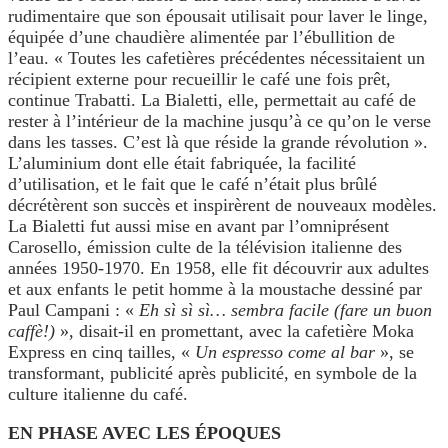
rudimentaire que son épousait utilisait pour laver le linge,
équipée d’une chaudière alimentée par l’ébullition de
l’eau. « Toutes les cafetières précédentes nécessitaient un
récipient externe pour recueillir le café une fois prêt,
continue Trabatti. La Bialetti, elle, permettait au café de
rester à l’intérieur de la machine jusqu’à ce qu’on le verse
dans les tasses. C’est là que réside la grande révolution ».
L’aluminium dont elle était fabriquée, la facilité
d’utilisation, et le fait que le café n’était plus brûlé
décrétèrent son succès et inspirèrent de nouveaux modèles.
La Bialetti fut aussi mise en avant par l’omniprésent
Carosello, émission culte de la télévision italienne des
années 1950-1970. En 1958, elle fit découvrir aux adultes
et aux enfants le petit homme à la moustache dessiné par
Paul Campani : «
Eh sì sì sì… sembra facile (fare un buon
caffè!)
», disait-il en promettant, avec la cafetière Moka
Express en cinq tailles, «
Un espresso come al bar
», se
transformant, publicité après publicité, en symbole de la
culture italienne du café.
EN PHASE AVEC LES ÉPOQUES