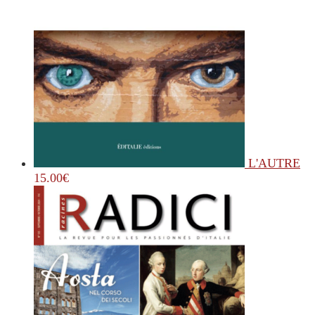
L'AUTRE
15.00
€