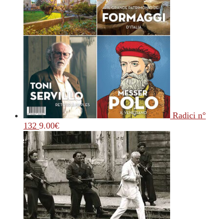
Radici n°
132
9.00
€