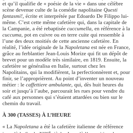
et qu’il qualifie de « poésie de la vie » dans une célèbre
scène devenue culte de la comédie napolitaine
Questi
fantasmi!,
écrite et interprétée par Edoardo De Filippo lui-
même. C’est cette même cafetière qui, dans la capitale de
la Campanie, a été rebaptisée
cuccumella
, en référence à la
cuccuma
, pot en cuivre ou en terre cuite qui ressemble à
l’une des deux moitiés de cette ancienne cafetière. En
réalité, l’idée originale de la
Napoletana
est née en France,
grâce au ferblantier Jean-Louis Morize qui fit un dépôt de
brevet pour un modèle très similaire, en 1819. Ensuite, la
cafetière se généralisa en Italie, surtout chez les
Napolitains, qui la modifièrent, la perfectionnèrent et, pour
finir, se l’approprièrent. Au point d’inventer un nouveau
métier : le
caffettiere ambulante
, qui, dès huit heures du
soir et jusqu’à l’aube, parcourait les rues pour vendre du
café aux personnes qui s’étaient attardées ou bien sur le
chemin du travail.
À 300 (TASSES) À L’HEURE
« La
Napoletana
a été la cafetière italienne de référence
e