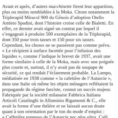
Avant et après, d’autres
macchinette
firent leur apparition,
plus ou moins semblables à la Moka. Citons notamment la
Triplerapid Miracol 900 du Génois d’adoption Otello
Amleto Spadini, dont l’histoire croise celle de Bialetti. En
effet, ce dernier avait signé un contrat par lequel il
s’engageait à produire 500 exemplaires de la Triplerapid,
dont 350 pour trois tasses et 150 pour six tasses.
Cependant, les choses ne se passèrent pas comme prévu.
« Le récipient à surface facettée pour l’infusion des
liquides », comme l’indique le brevet de 1937, avait une
forme similaire à celle de la Moka, mais avec une poignée
plus courte et, surtout, il n’y avait pas de soupape de
sécurité, ce qui rendait l’éclatement probable. La Lampo,
médiatisée en 1938 comme « la cafetière de l’Autarcie »,
dans une Italie où même les objets ménagers reflétaient la
propagande du régime fasciste, connut un succès majeur.
Fabriquée par la société milanaise Fabbrica Italiana
Articoli Casalinghi in Alluminio Rigamonti & C., elle
avait la forme d’une théière et ne laissait aucun doute
quant à son orientation par le ton du mode d’emploi :
« Caffetière espresso de l’Autarcie
nec plus ultra
. Café