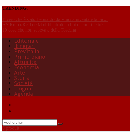
TRENDING:
È vero che è stato Leonardo da Vinci a inventare la bic...
AS Roma-Réal de Madrid : droit au but et contrôle très ...
10 cose che non sapevate della Toscana
Editoriale
Itinerari
Brev’Italia
Primo piano
Attualità
Economia
Arte
Storia
Società
Lingua
Agenda
0 produit