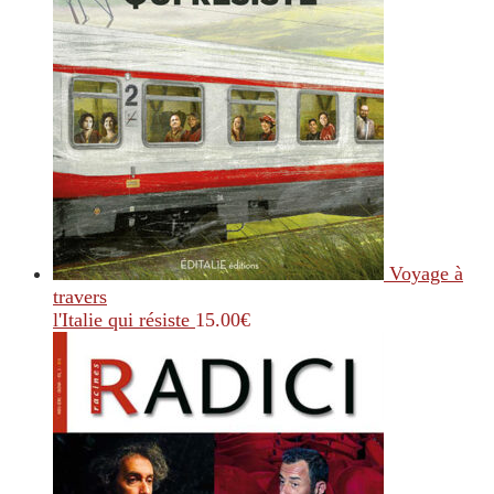
Voyage à
travers
l'Italie qui résiste
15.00
€