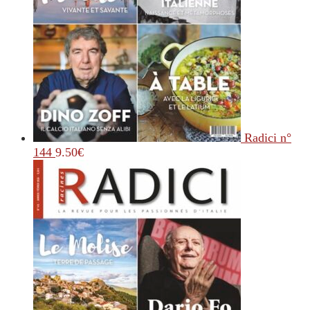
Radici n°
144
9.50
€