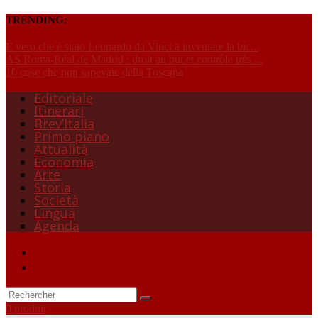
TRENDING:
È vero che è stato Leonardo da Vinci a inventare la bic...
AS Roma-Réal de Madrid : droit au but et contrôle très ...
10 cose che non sapevate della Toscana
Editoriale
Itinerari
Brev’Italia
Primo piano
Attualità
Economia
Arte
Storia
Società
Lingua
Agenda
0 produit