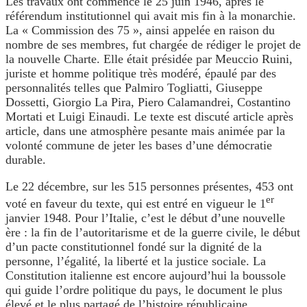
Les travaux ont commencé le 25 juin 1946, après le
référendum institutionnel qui avait mis fin à la monarchie.
La « Commission des 75 », ainsi appelée en raison du
nombre de ses membres, fut chargée de rédiger le projet de
la nouvelle Charte. Elle était présidée par Meuccio Ruini,
juriste et homme politique très modéré, épaulé par des
personnalités telles que Palmiro Togliatti, Giuseppe
Dossetti, Giorgio La Pira, Piero Calamandrei, Costantino
Mortati et Luigi Einaudi. Le texte est discuté article après
article, dans une atmosphère pesante mais animée par la
volonté commune de jeter les bases d’une démocratie
durable.
Le 22 décembre, sur les 515 personnes présentes, 453 ont
er
voté en faveur du texte, qui est entré en vigueur le 1
janvier 1948. Pour l’Italie, c’est le début d’une nouvelle
ère : la fin de l’autoritarisme et de la guerre civile, le début
d’un pacte constitutionnel fondé sur la dignité de la
personne, l’égalité, la liberté et la justice sociale. La
Constitution italienne est encore aujourd’hui la boussole
qui guide l’ordre politique du pays, le document le plus
élevé et le plus partagé de l’histoire républicaine.