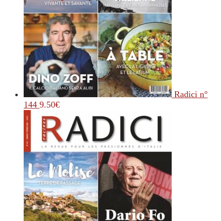
Radici n°
144
9.50
€