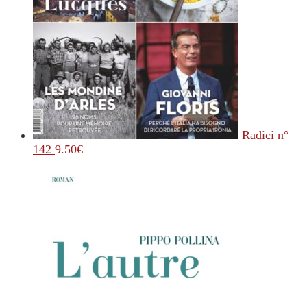
Radici n°
142
9.50
€