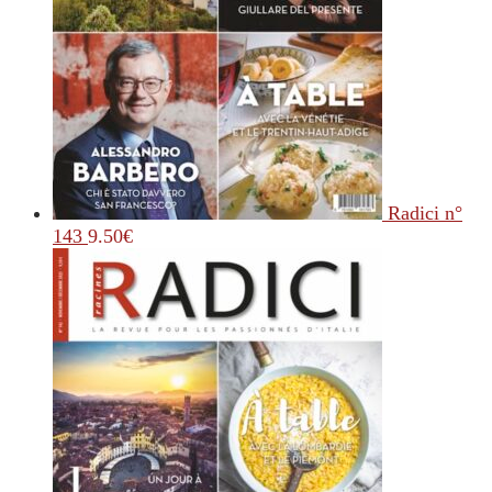
Radici n°
143
9.50
€