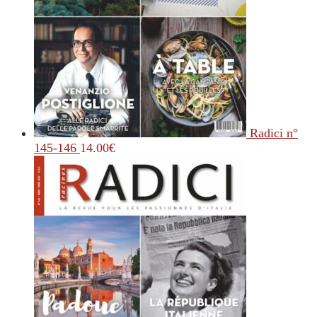
Radici n°
145-146
14.00
€