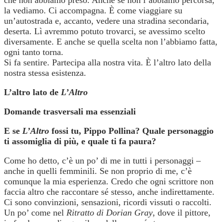
che non abbiamo preso. Anche se non l’abbiamo percorsa,
la vediamo. Ci accompagna. È come viaggiare su
un’autostrada e, accanto, vedere una stradina secondaria,
deserta. Lì avremmo potuto trovarci, se avessimo scelto
diversamente. E anche se quella scelta non l’abbiamo fatta,
ogni tanto torna.
Si fa sentire. Partecipa alla nostra vita. È l’altro lato della
nostra stessa esistenza.
L’altro lato de
L’Altro
Domande trasversali ma essenziali
E se
L’Altro
fossi tu, Pippo Pollina? Quale personaggio
ti assomiglia di più, e quale ti fa paura?
Come ho detto, c’è un po’ di me in tutti i personaggi –
anche in quelli femminili. Se non proprio di me, c’è
comunque la mia esperienza. Credo che ogni scrittore non
faccia altro che raccontare sé stesso, anche indirettamente.
Ci sono convinzioni, sensazioni, ricordi vissuti o raccolti.
Un po’ come nel
Ritratto di Dorian Gray
, dove il pittore,