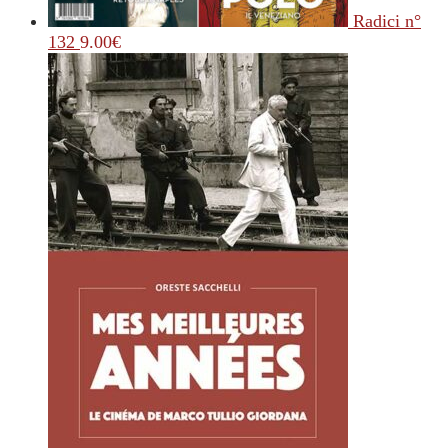
Radici n°
132
9.00
€