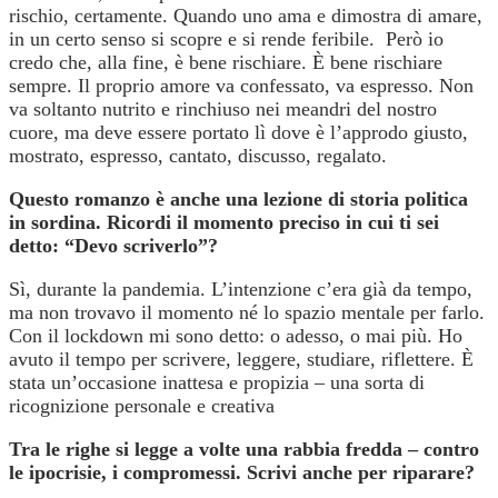
rischio, certamente. Quando uno ama e dimostra di amare,
in un certo senso si scopre e si rende feribile. Però io
credo che, alla fine, è bene rischiare. È bene rischiare
sempre. Il proprio amore va confessato, va espresso. Non
va soltanto nutrito e rinchiuso nei meandri del nostro
cuore, ma deve essere portato lì dove è l’approdo giusto,
mostrato, espresso, cantato, discusso, regalato.
Questo romanzo è anche una lezione di storia politica
in sordina. Ricordi il momento preciso in cui ti sei
detto: “Devo scriverlo”?
Sì, durante la pandemia. L’intenzione c’era già da tempo,
ma non trovavo il momento né lo spazio mentale per farlo.
Con il lockdown mi sono detto: o adesso, o mai più. Ho
avuto il tempo per scrivere, leggere, studiare, riflettere. È
stata un’occasione inattesa e propizia – una sorta di
ricognizione personale e creativa
Tra le righe si legge a volte una rabbia fredda – contro
le ipocrisie, i compromessi. Scrivi
anche per riparare?