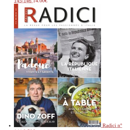
145-146
14.00
€
Radici n°