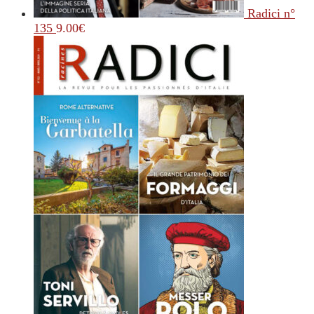
Radici n°
135
9.00
€