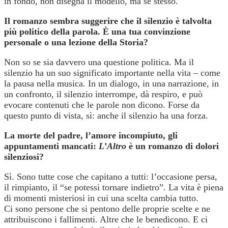
in fondo, non disegna il modello, ma sé stesso.
Il romanzo sembra suggerire che il silenzio è talvolta
più politico della parola. È una tua convinzione
personale o una lezione della Storia?
Non so se sia davvero una questione politica. Ma il
silenzio ha un suo significato importante nella vita – come
la pausa nella musica. In un dialogo, in una narrazione, in
un confronto, il silenzio interrompe, dà respiro, e può
evocare contenuti che le parole non dicono. Forse da
questo punto di vista, sì: anche il silenzio ha una forza.
La morte del padre, l’amore incompiuto, gli
appuntamenti mancati:
L’Altro
è un romanzo di dolori
silenziosi?
Sì. Sono tutte cose che capitano a tutti: l’occasione persa,
il rimpianto, il “se potessi tornare indietro”. La vita è piena
di momenti misteriosi in cui una scelta cambia tutto.
Ci sono persone che si pentono delle proprie scelte e ne
attribuiscono i fallimenti. Altre che le benedicono. E ci