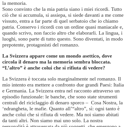
la memoria.
Sono convinto che la mia patria siano i miei ricordi. Tutto
ciò che si accumula, si assiepa, si siede davanti a me come
vissuto, entra a far parte di quel serbatoio che io chiamo
patria. Conservo i ricordi con un ordine quasi maniacale e,
quando scrivo, non faccio altro che elaborarli. La lingua, i
luoghi, sono parte di tutto questo. Sono diventati, in modo
prepotente, protagonisti del romanzo.
La Svizzera appare come un mondo asettico, dove
circola il denaro ma la memoria sembra bloccata.
“L’altro” è anche colui che si rifiuta di vedere?
La Svizzera è toccata solo marginalmente nel romanzo. Il
mio intento era mettere a confronto due grandi Paesi: Italia
e Germania. La Svizzera entra nel racconto attraverso un
episodio funzionale: le banche, che sono state strumenti
centrali del riciclaggio di denaro sporco – Cosa Nostra, la
‘ndrangheta, le mafie. Quanto all’“altro”, sì: ogni tanto è
anche colui che si rifiuta di vedere. Ma noi siamo abitati
da tanti altri. Non siamo mai uno solo. La nostra
personalità è attraversata da più soggetti, che emergono a