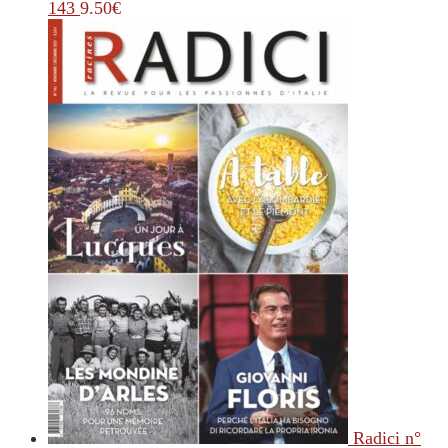
143
9.50
€
Radici n°