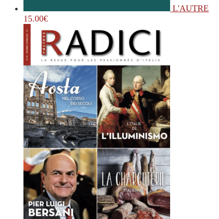
L'AUTRE
15.00
€