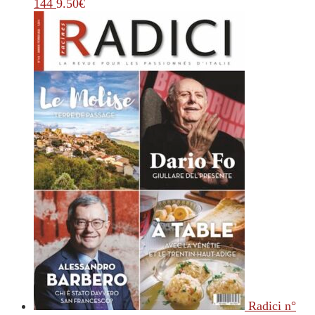
144
9.50
€
Radici n°