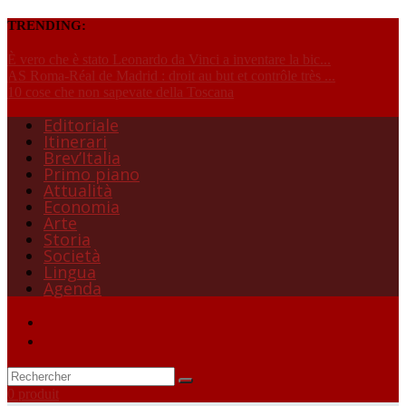
TRENDING:
È vero che è stato Leonardo da Vinci a inventare la bic...
AS Roma-Réal de Madrid : droit au but et contrôle très ...
10 cose che non sapevate della Toscana
Editoriale
Itinerari
Brev’Italia
Primo piano
Attualità
Economia
Arte
Storia
Società
Lingua
Agenda
0 produit