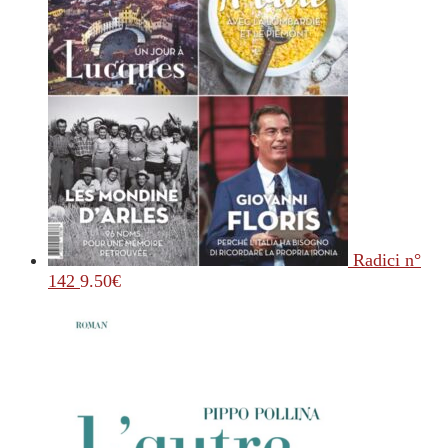
Radici n°
142
9.50
€