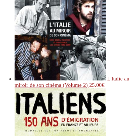
L'Italie au
miroir de son cinéma (Volume 2)
25.00
€