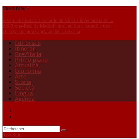
TRENDING:
È vero che è stato Leonardo da Vinci a inventare la bic...
AS Roma-Réal de Madrid : droit au but et contrôle très ...
10 cose che non sapevate della Toscana
Editoriale
Itinerari
Brev’Italia
Primo piano
Attualità
Economia
Arte
Storia
Società
Lingua
Agenda
0 produit