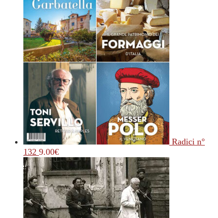
Radici n°
132
9.00
€