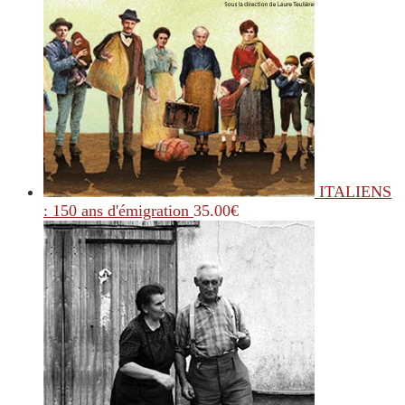
ITALIENS
: 150 ans d'émigration
35.00
€