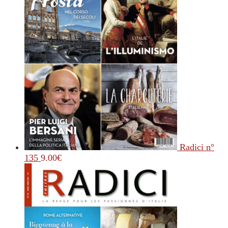
Radici n°
135
9.00
€