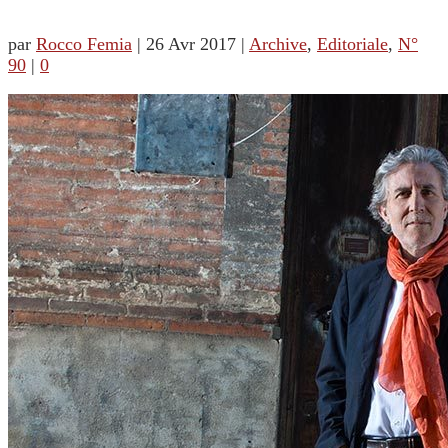
par
Rocco Femia
|
26 Avr 2017
|
Archive
,
Editoriale
,
N°
90
|
0