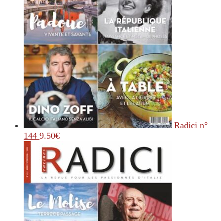
Radici n°
144
9.50
€