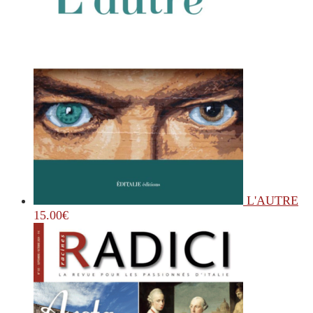
L'AUTRE
15.00
€