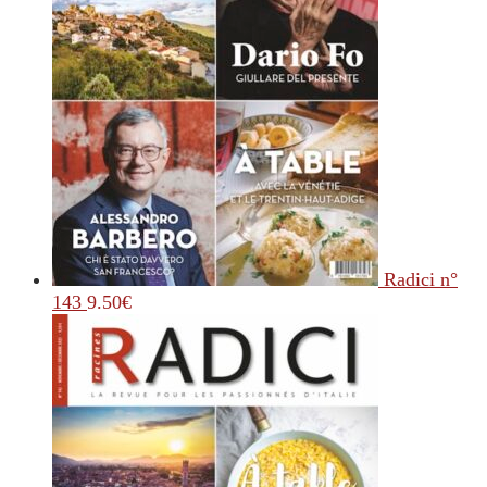
Radici n°
143
9.50
€