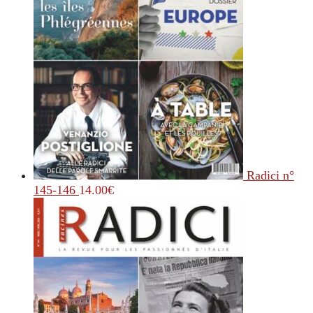
Radici n°
145-146
14.00
€