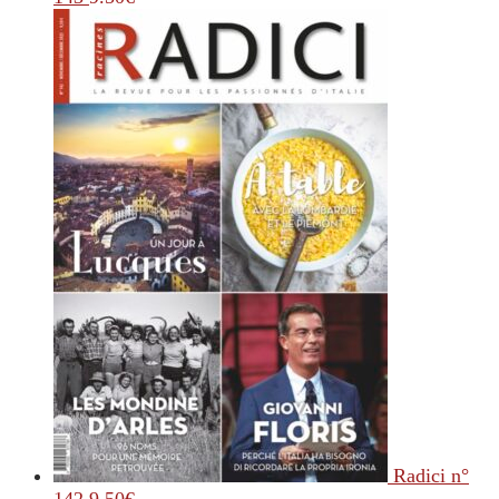
Radici n°
142
9.50
€