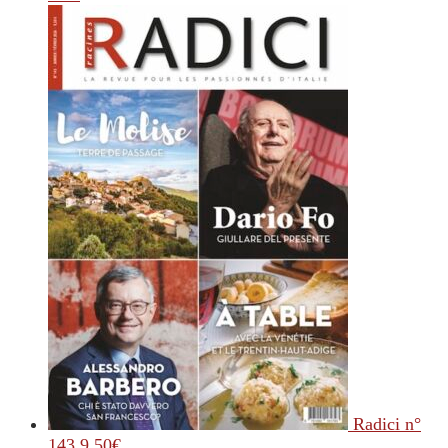
Radici n°
143
9.50
€