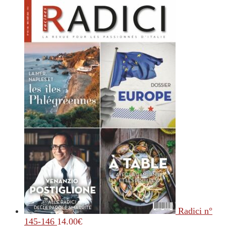
Radici n°
145-146
14.00
€