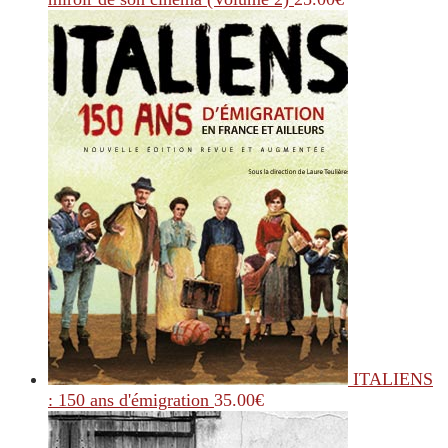
ITALIENS
: 150 ans d'émigration
35.00
€