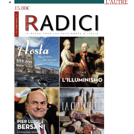
L'AUTRE
15.00
€