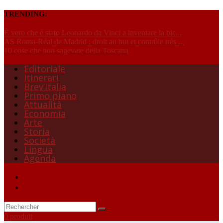
TRENDING:
È vero che è stato Leonardo da Vinci a inventare la bic...
AS Roma-Réal de Madrid : droit au but et contrôle très ...
10 cose che non sapevate della Toscana
Editoriale
Itinerari
Brev’Italia
Primo piano
Attualità
Economia
Arte
Storia
Società
Lingua
Agenda
0 produit