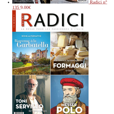
Radici n°
135
9.00
€