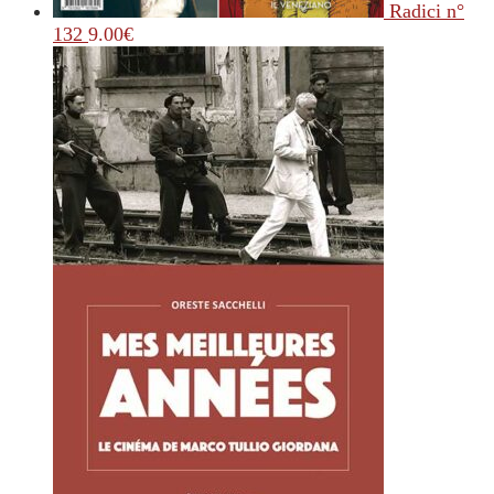
Radici n°
132
9.00
€