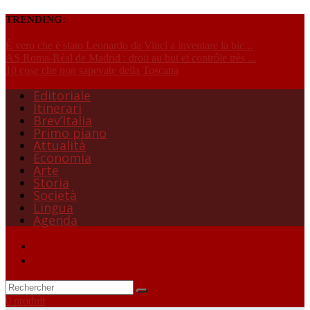
TRENDING:
È vero che è stato Leonardo da Vinci a inventare la bic...
AS Roma-Réal de Madrid : droit au but et contrôle très ...
10 cose che non sapevate della Toscana
Editoriale
Itinerari
Brev’Italia
Primo piano
Attualità
Economia
Arte
Storia
Società
Lingua
Agenda
0 produit