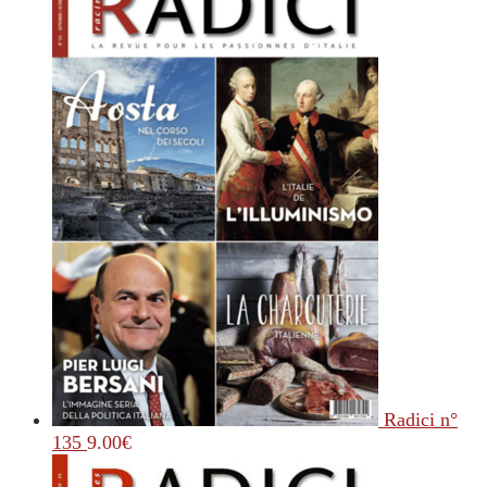
Radici n°
135
9.00
€