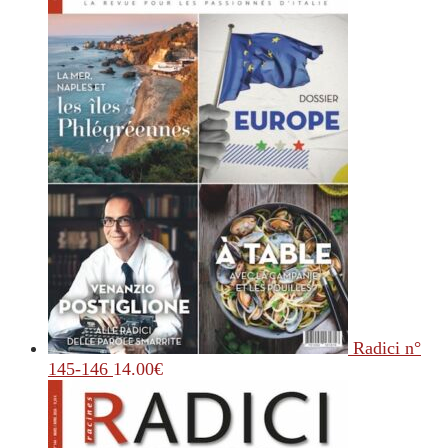
Radici n°
145-146
14.00
€