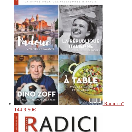
Radici n°
144
9.50
€