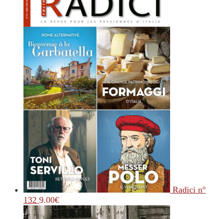
Radici n°
132
9.00
€