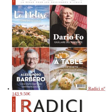
Radici n°
143
9.50
€