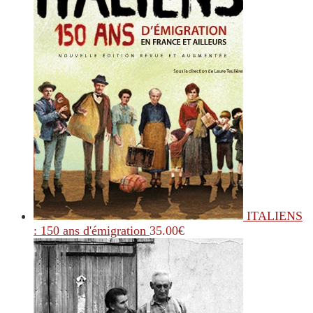
ITALIENS
: 150 ans d'émigration
35.00
€