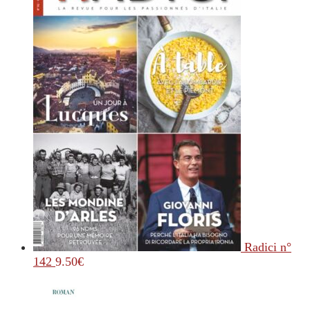
Radici n°
142
9.50
€