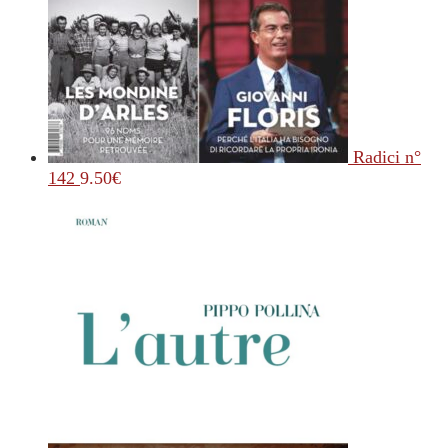
Radici n°
142
9.50
€