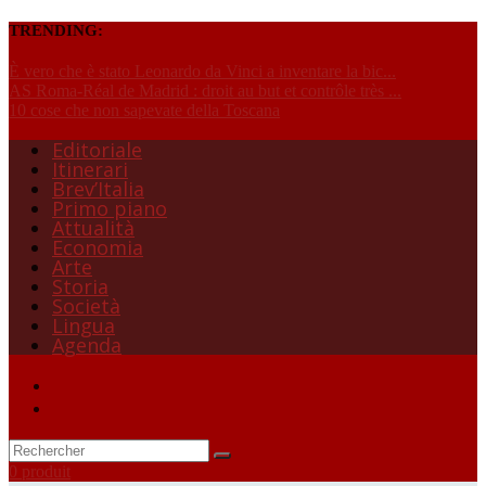
TRENDING:
È vero che è stato Leonardo da Vinci a inventare la bic...
AS Roma-Réal de Madrid : droit au but et contrôle très ...
10 cose che non sapevate della Toscana
Editoriale
Itinerari
Brev’Italia
Primo piano
Attualità
Economia
Arte
Storia
Società
Lingua
Agenda
0 produit