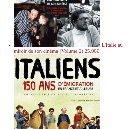
L'Italie au
miroir de son cinéma (Volume 2)
25.00
€