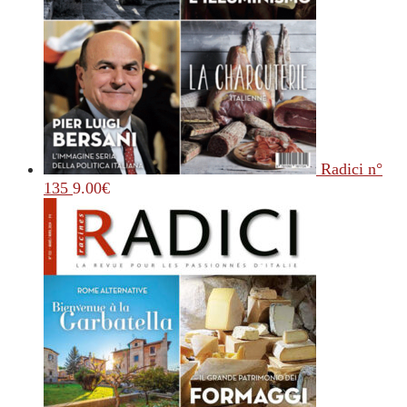
Radici n°
135
9.00
€