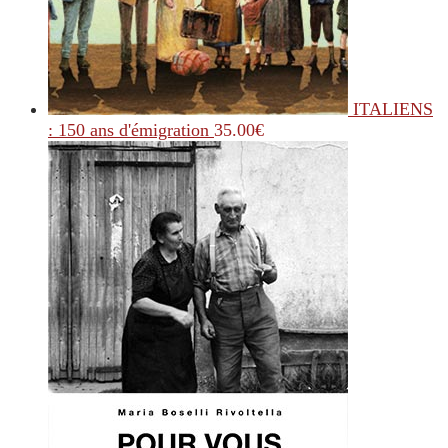
ITALIENS
: 150 ans d'émigration
35.00
€