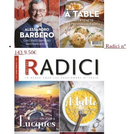
Radici n°
143
9.50
€