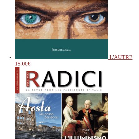
L'AUTRE
15.00
€