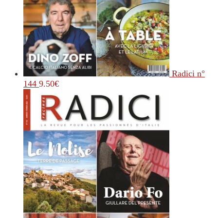
Radici n°
144
9.50
€