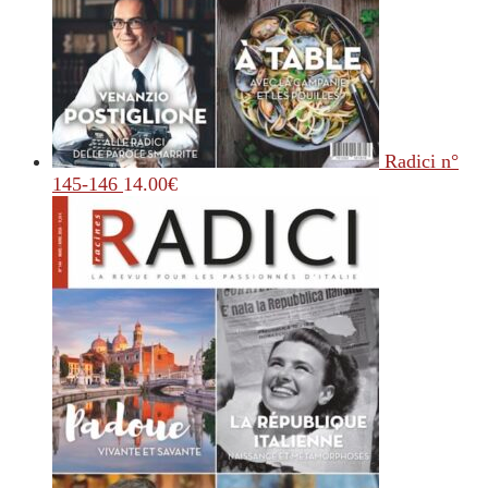
Radici n°
145-146
14.00
€