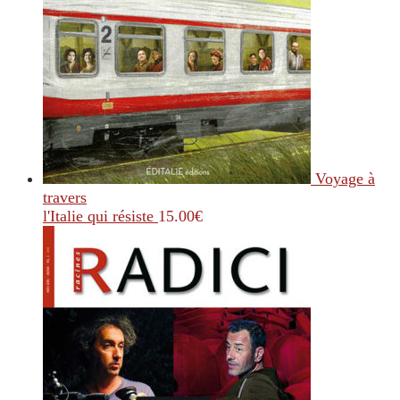
Voyage à
travers
l'Italie qui résiste
15.00
€