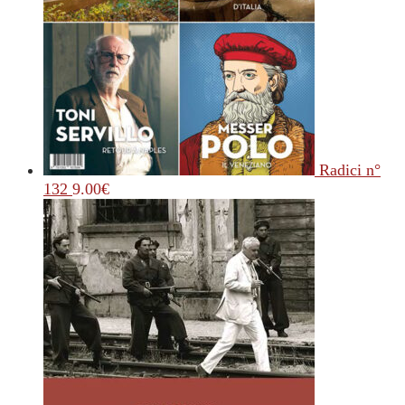
Radici n°
132
9.00
€