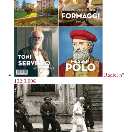
Radici n°
132
9.00
€