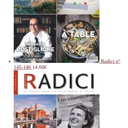
Radici n°
145-146
14.00
€