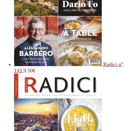
Radici n°
143
9.50
€