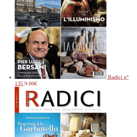
Radici n°
135
9.00
€