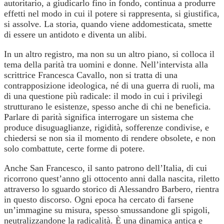
autoritario, a giudicarlo fino in fondo, continua a produrre
effetti nel modo in cui il potere si rappresenta, si giustifica,
si assolve. La storia, quando viene addomesticata, smette
di essere un antidoto e diventa un alibi.
In un altro registro, ma non su un altro piano, si colloca il
tema della parità tra uomini e donne. Nell’intervista alla
scrittrice Francesca Cavallo, non si tratta di una
contrapposizione ideologica, né di una guerra di ruoli, ma
di una questione più radicale: il modo in cui i privilegi
strutturano le esistenze, spesso anche di chi ne beneficia.
Parlare di parità significa interrogare un sistema che
produce disuguaglianze, rigidità, sofferenze condivise, e
chiedersi se non sia il momento di rendere obsolete, e non
solo combattute, certe forme di potere.
Anche San Francesco, il santo patrono dell’Italia, di cui
ricorrono quest’anno gli ottocento anni dalla nascita, riletto
attraverso lo sguardo storico di Alessandro Barbero, rientra
in questo discorso. Ogni epoca ha cercato di farsene
un’immagine su misura, spesso smussandone gli spigoli,
neutralizzandone la radicalità. È una dinamica antica e