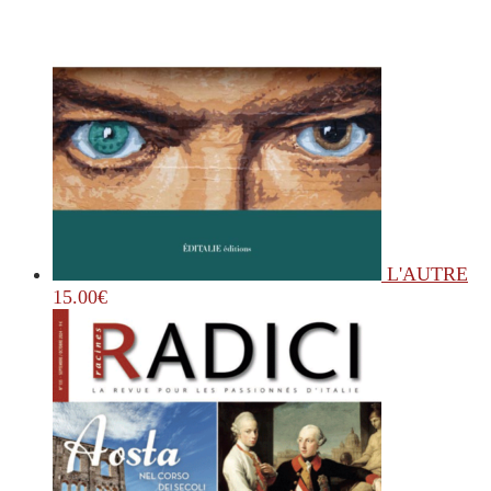
L'AUTRE
15.00
€