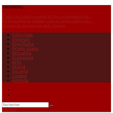
TRENDING:
È vero che è stato Leonardo da Vinci a inventare la bic...
AS Roma-Réal de Madrid : droit au but et contrôle très ...
10 cose che non sapevate della Toscana
Editoriale
Itinerari
Brev’Italia
Primo piano
Attualità
Economia
Arte
Storia
Società
Lingua
Agenda
0 produit