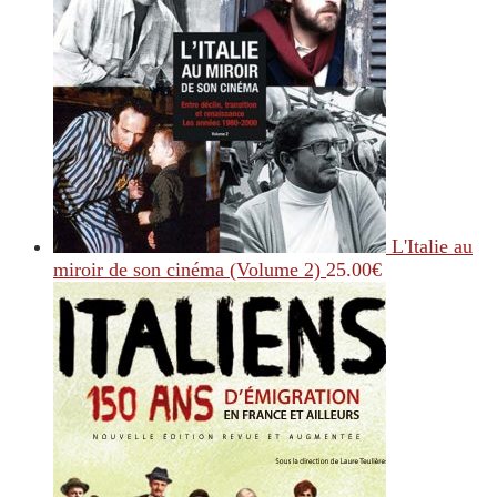
L'Italie au
miroir de son cinéma (Volume 2)
25.00
€