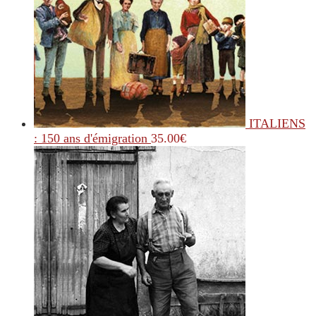
ITALIENS
: 150 ans d'émigration
35.00
€