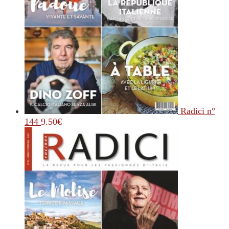
Radici n°
144
9.50
€