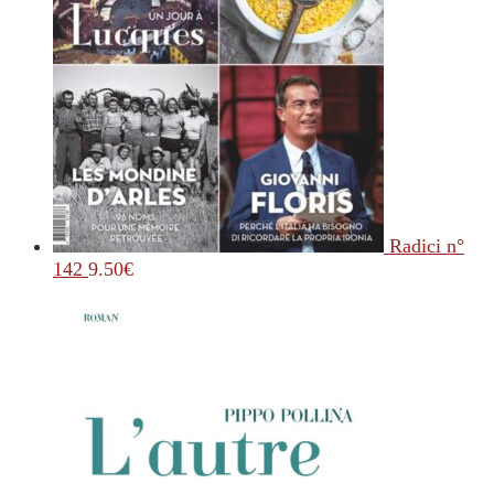
Radici n°
142
9.50
€