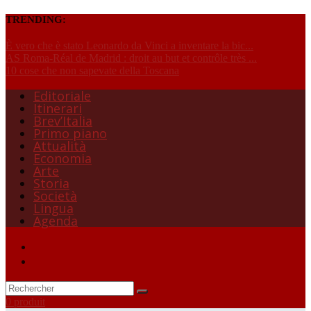
TRENDING:
È vero che è stato Leonardo da Vinci a inventare la bic...
AS Roma-Réal de Madrid : droit au but et contrôle très ...
10 cose che non sapevate della Toscana
Editoriale
Itinerari
Brev’Italia
Primo piano
Attualità
Economia
Arte
Storia
Società
Lingua
Agenda
0 produit