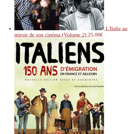
L'Italie au
miroir de son cinéma (Volume 2)
25.00
€