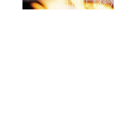
RITORNO AL FUTURO
BACK TO THE FUTURE
Island
Ritorno al futuro
O
forse sei tu
Seta