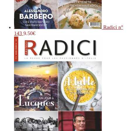
Radici n°
143
9.50
€