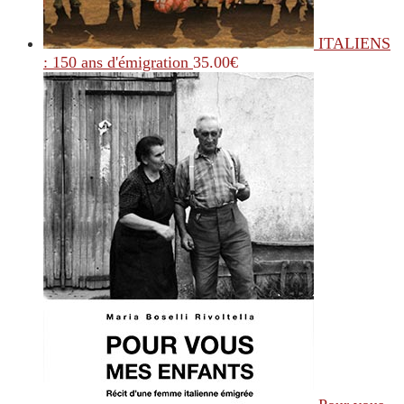
ITALIENS
: 150 ans d'émigration
35.00
€