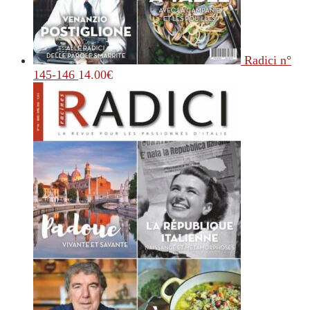
Radici n°
145-146
14.00
€