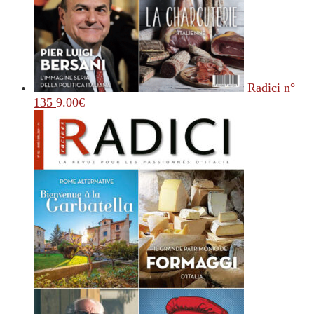
Radici n°
135
9.00
€