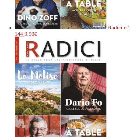
Radici n°
144
9.50
€