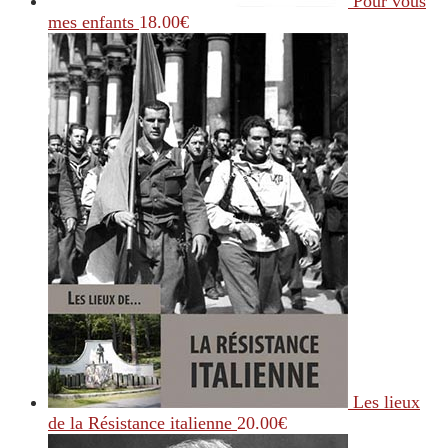
Pour vous
mes enfants
18.00
€
Les lieux
de la Résistance italienne
20.00
€