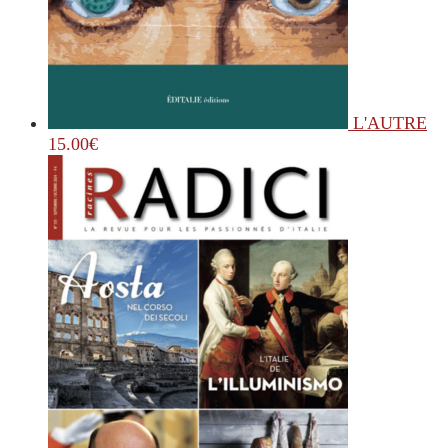
L'AUTRE
15.00
€