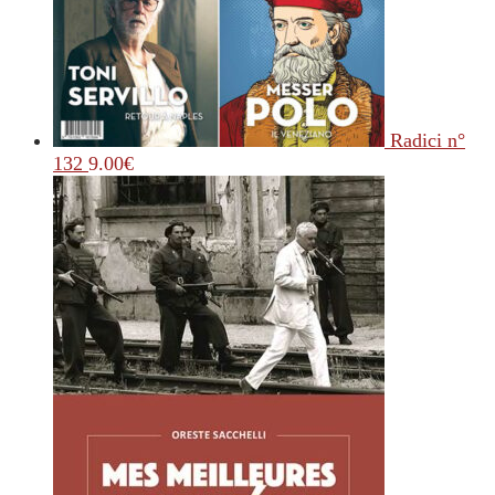
Radici n°
132
9.00
€