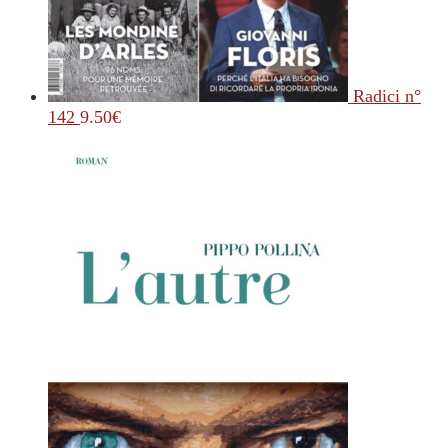
Radici n°
142
9.50
€