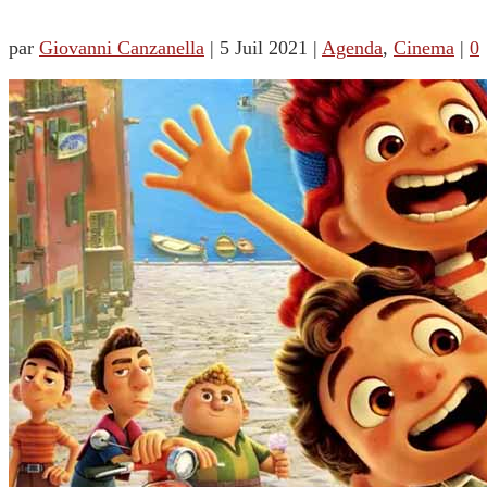
par
Giovanni Canzanella
|
5 Juil 2021
|
Agenda
,
Cinema
|
0