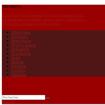
TRENDING:
È vero che è stato Leonardo da Vinci a inventare la bic...
AS Roma-Réal de Madrid : droit au but et contrôle très ...
10 cose che non sapevate della Toscana
Editoriale
Itinerari
Brev’Italia
Primo piano
Attualità
Economia
Arte
Storia
Società
Lingua
Agenda
0 produit