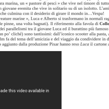
ra marina, un « pastore di pesci » che vive nel timore di tutto
n giovane eremita che vive in solitario su di un isolotto. L’am
, che culmina con il desiderio di girare il mondo in…Vespa!
creature marine », Luca e Alberto si trasformano in normali ra
e pinne, una volta bagnati). Il riferimento alla favola di
Coll
dei parallelismi tra il giovane Luca ed il burattino più famo
 un po’ cliché) sono tantissimi: dall’iconico scooter alla pasta, 
film fa del tema dell’amicizia e del viaggio da condividere in 
smo aggiunto dalla produzione Pixar hanno reso
Luca
il cartone 