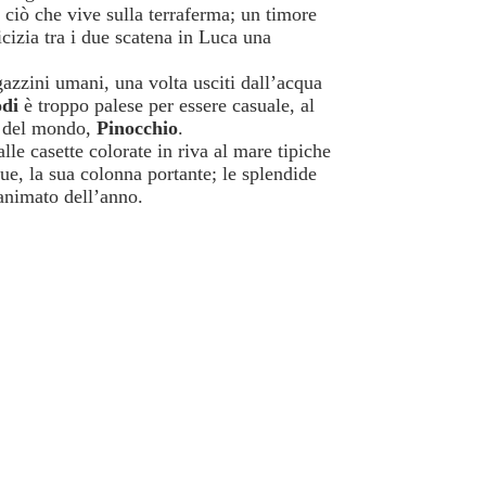
 ciò che vive sulla terraferma; un timore
icizia tra i due scatena in Luca una
gazzini umani, una volta usciti dall’acqua
odi
è troppo palese per essere casuale, al
so del mondo,
Pinocchio
.
alle casette colorate in riva al mare tipiche
due, la sua colonna portante; le splendide
animato dell’anno.